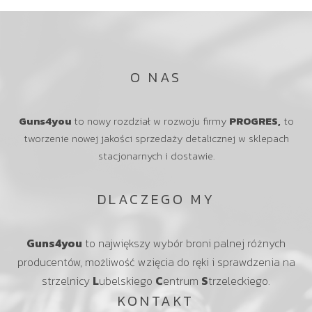
O NAS
Guns4you
to nowy rozdział w rozwoju firmy
PROGRES,
to
tworzenie nowej jakości sprzedaży detalicznej w sklepach
stacjonarnych i dostawie.
DLACZEGO MY
Guns4you
to największy wybór broni palnej różnych
producentów, możliwość wzięcia do ręki i sprawdzenia na
strzelnicy
L
ubelskiego
C
entrum
S
trzeleckiego.
KONTAKT