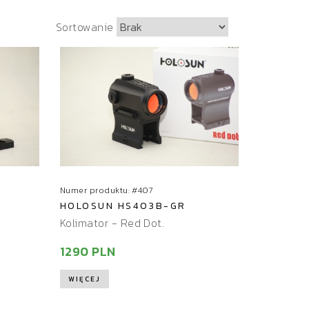
S
Sortowanie
o
r
t
u
j
Numer produktu: #407
HOLOSUN HS403B-GR
Kolimator - Red Dot.
1290 PLN
WIĘCEJ