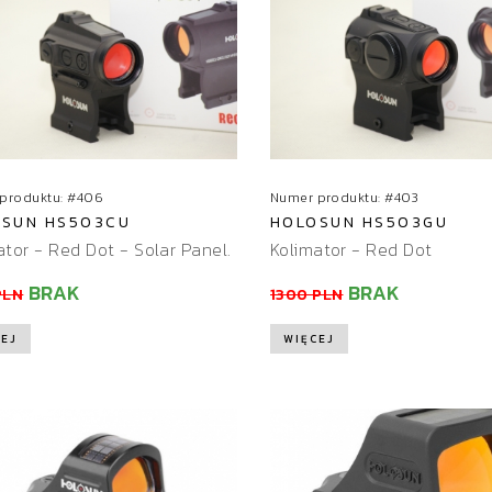
produktu: #406
Numer produktu: #403
SUN HS503CU
HOLOSUN HS503GU
ator - Red Dot - Solar Panel.
Kolimator - Red Dot
BRAK
BRAK
PLN
1300 PLN
EJ
WIĘCEJ