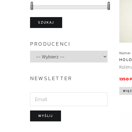
SZUKAJ
PRODUCENCI
Numer 
HOLO
Kolim
NEWSLETTER
1350 
WIĘC
E
m
a
WYŚLIJ
i
l