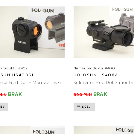
produktu: #402
Numer produktu: #400
SUN HS403GL
HOLOSUN HS406A
ator Red Dot - Montaż niski
Kolimator Red Dot z mont
BRAK
BRAK
PLN
990 PLN
EJ
WIĘCEJ