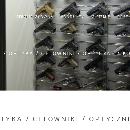
STRONA GŁÓWNA
PRODUKTY
O FIRMIE
PART
Y
/
OPTYKA / CELOWNIKI
/
OPTYCZNE
/
K
TYKA / CELOWNIKI / OPTYCZN