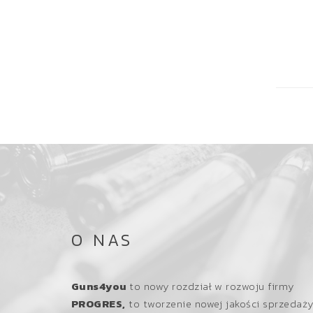
O NAS
Guns4you
to nowy rozdział w rozwoju firmy
PROGRES,
to tworzenie nowej jakości sprzedaż