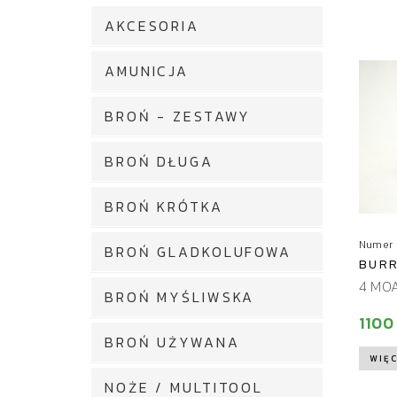
AKCESORIA
AMUNICJA
BROŃ - ZESTAWY
BROŃ DŁUGA
BROŃ KRÓTKA
Numer 
BROŃ GLADKOLUFOWA
BURR
4 MO
BROŃ MYŚLIWSKA
1100
BROŃ UŻYWANA
WIĘC
NOŻE / MULTITOOL