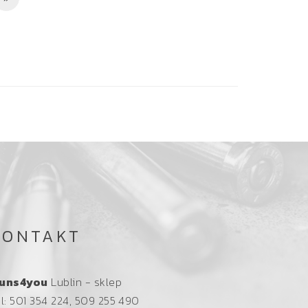
KONTAKT
uns4you
Lublin - sklep
el: 501 354 224, 509 255 490