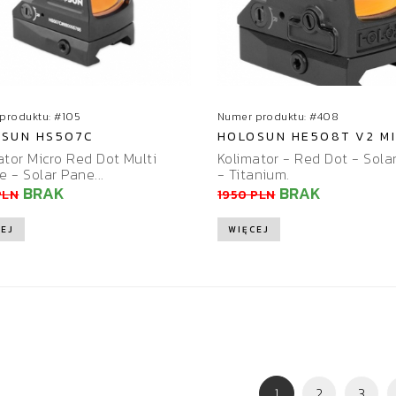
produktu: #105
Numer produktu: #408
SUN HS507C
HOLOSUN HE508T V2 M
ator Micro Red Dot Multi
Kolimator - Red Dot - Sola
e - Solar Pane...
- Titanium.
BRAK
BRAK
PLN
1950 PLN
EJ
WIĘCEJ
(
1
2
3