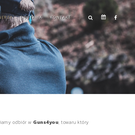
NERZY
DOSTAWA
KONTAKT
wiamy odbiór w
Guns4you
, towaru który