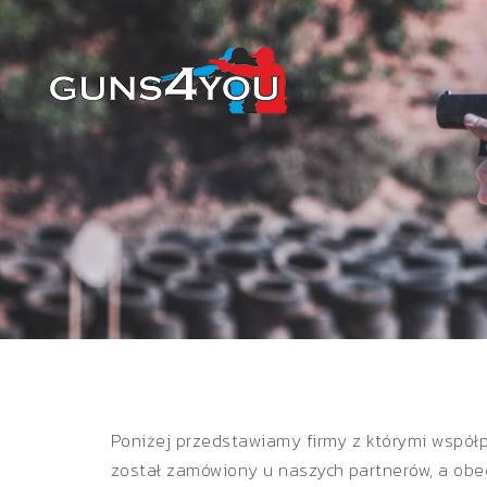
Poniżej przedstawiamy firmy z którymi wspó
został zamówiony u naszych partnerów, a obe