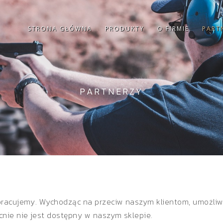
STRONA GŁÓWNA
PRODUKTY
O FIRMIE
PART
PARTNERZY
łpracujemy. Wychodząc na przeciw naszym klientom, umożli
cnie nie jest dostępny w naszym sklepie.