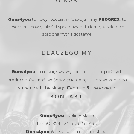
O NAS
Guns4you
to nowy rozdział w rozwoju firmy
PROGRES,
to
tworzenie nowej jakości sprzedaży detalicznej w sklepach
stacjonarnych i dostawie.
DLACZEGO MY
Guns4you
to największy wybór broni palnej różnych
producentów, możliwość wzięcia do ręki i sprawdzenia na
strzelnicy
L
ubelskiego
C
entrum
S
trzeleckiego.
KONTAKT
Guns4you
Lublin - sklep
tel: 501 354 224, 509 255 490
Guns4you
Warszawa i inne - dostawa