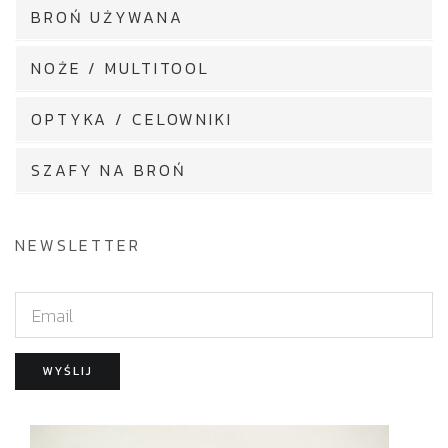
BROŃ UŻYWANA
NOŻE / MULTITOOL
OPTYKA / CELOWNIKI
SZAFY NA BROŃ
NEWSLETTER
E
m
a
WYŚLIJ
i
l