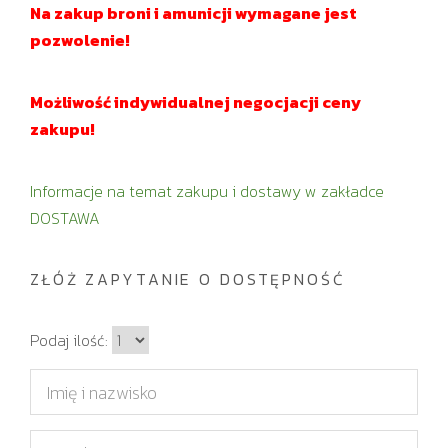
Na zakup broni i amunicji wymagane jest
pozwolenie!
Możliwość indywidualnej negocjacji ceny
zakupu!
Informacje na temat zakupu i dostawy w zakładce
DOSTAWA
ZŁÓŻ ZAPYTANIE O DOSTĘPNOŚĆ
I
Podaj ilość:
l
I
o
m
ś
i
E
ć