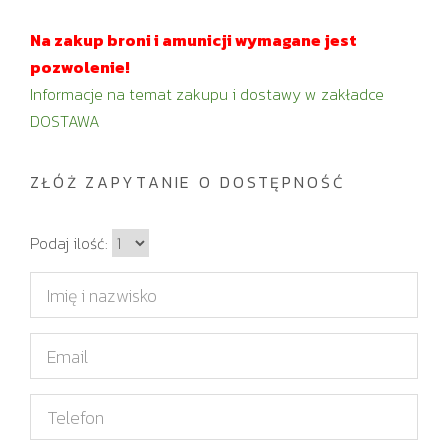
Na zakup broni i amunicji wymagane jest
pozwolenie!
Informacje na temat zakupu i dostawy w zakładce
DOSTAWA
ZŁÓŻ ZAPYTANIE O DOSTĘPNOŚĆ
I
Podaj ilość:
l
I
o
m
ś
i
E
ć
ę
m
i
a
T
n
i
e
a