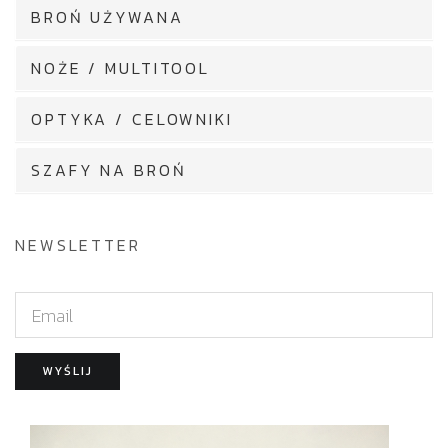
BROŃ UŻYWANA
NOŻE / MULTITOOL
OPTYKA / CELOWNIKI
SZAFY NA BROŃ
NEWSLETTER
E
m
a
WYŚLIJ
i
l