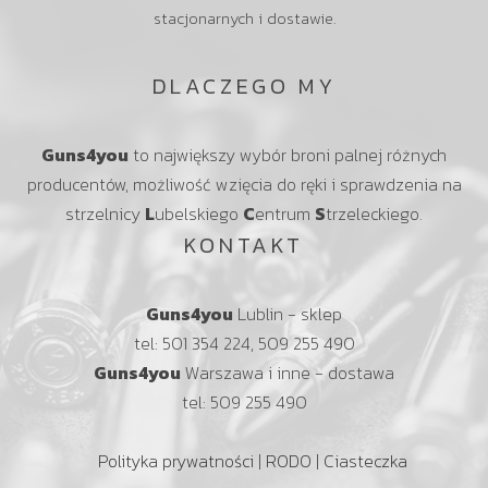
stacjonarnych i dostawie.
DLACZEGO MY
Guns4you
to największy wybór broni palnej różnych
producentów, możliwość wzięcia do ręki i sprawdzenia na
strzelnicy
L
ubelskiego
C
entrum
S
trzeleckiego.
KONTAKT
Guns4you
Lublin - sklep
tel: 501 354 224, 509 255 490
Guns4you
Warszawa i inne - dostawa
tel: 509 255 490
Polityka prywatności
|
RODO
|
Ciasteczka