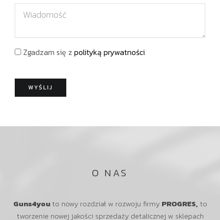
l
l
W
z
e
i
w
f
a
i
o
d
s
Zgadzam się z
polityką prywatności
n
o
k
m
o
o
WYŚLIJ
ś
ć
O NAS
Guns4you
to nowy rozdział w rozwoju firmy
PROGRES,
to
tworzenie nowej jakości sprzedaży detalicznej w sklepach