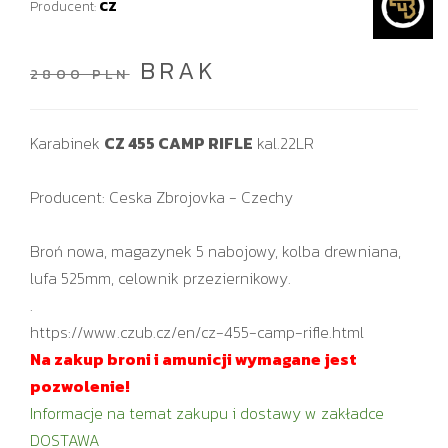
Producent:
CZ
BRAK
2800 PLN
Karabinek
CZ 455 CAMP RIFLE
kal.22LR
Producent: Ceska Zbrojovka - Czechy
Broń nowa, magazynek 5 nabojowy, kolba drewniana,
lufa 525mm, celownik przeziernikowy.
.
https://www.czub.cz/en/cz-455-camp-rifle.html
Na zakup broni i amunicji wymagane jest
pozwolenie!
Informacje na temat zakupu i dostawy w zakładce
DOSTAWA