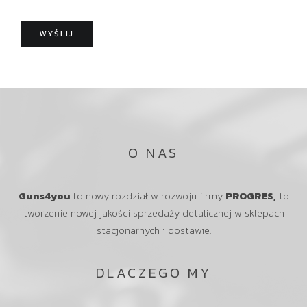
k
m
o
o
WYŚLIJ
ś
ć
O NAS
Guns4you
to nowy rozdział w rozwoju firmy
PROGRES,
to
tworzenie nowej jakości sprzedaży detalicznej w sklepach
stacjonarnych i dostawie.
DLACZEGO MY