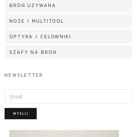
BROŃ UŻYWANA
NOŻE / MULTITOOL
OPTYKA / CELOWNIKI
SZAFY NA BROŃ
NEWSLETTER
E
m
a
WYŚLIJ
i
l