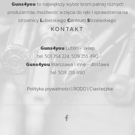
Guns4you
to największy wybór broni palnej różnych
producentów, możliwość wzięcia do ręki i sprawdzenia na
strzelnicy
L
ubelskiego
C
entrum
S
trzeleckiego.
KONTAKT
Guns4you
Lublin - sklep
tel: 501 354 224, 509 255 490
Guns4you
Warszawa i inne - dostawa
tel: 509 255 490
Polityka prywatności
|
RODO
|
Ciasteczka