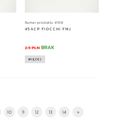
Numer produktu: #338
45ACP FIOCCHI FMJ
.
BRAK
2.5 PLN
WIĘCEJ
10
11
12
13
14
»