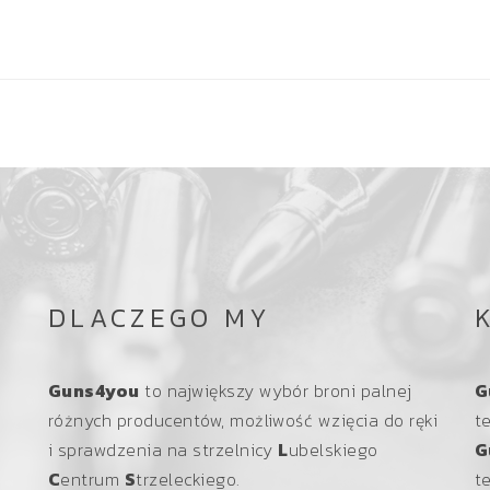
r
r
e
n
t
)
DLACZEGO MY
Guns4you
to największy wybór broni palnej
G
y
różnych producentów, możliwość wzięcia do ręki
t
i sprawdzenia na strzelnicy
L
ubelskiego
G
C
entrum
S
trzeleckiego.
t