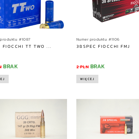
produktu: #1087
Numer produktu: #1106
0 FIOCCHI TT TWO ...
38SPEC FIOCCHI FMJ
BRAK
BRAK
N
2 PLN
EJ
WIĘCEJ