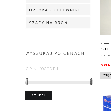
OPTYKA / CELOWNIKI
SZAFY NA BROŃ
Numer 
22LR
WYSZUKAJ PO CENACH
312m/
0 PLN
WIĘC
SZUKAJ