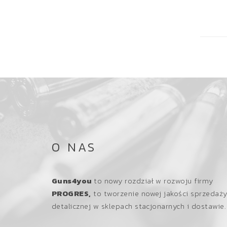
O NAS
Guns4you
to nowy rozdział w rozwoju firmy
PROGRES,
to tworzenie nowej jakości sprzedaż
detalicznej w sklepach stacjonarnych i dostawie.