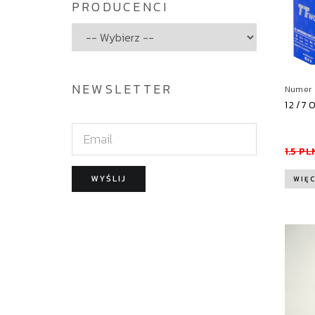
PRODUCENCI
NEWSLETTER
Numer 
12/7
E
m
1.5 PL
a
WYŚLIJ
WIĘC
i
l