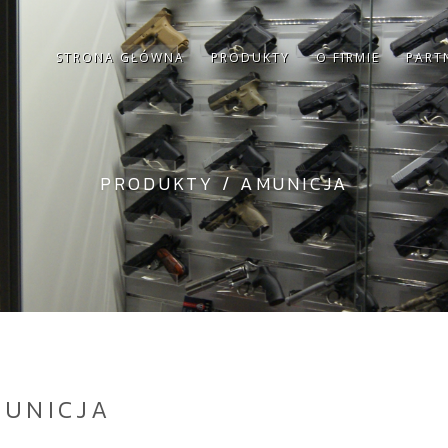
STRONA GŁÓWNA
PRODUKTY
O FIRMIE
PART
PRODUKTY
/
AMUNICJA
UNICJA