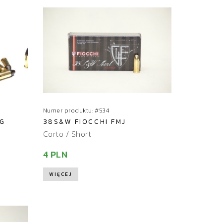
r
t
u
j
Numer produktu: #534
5G
38S&W FIOCCHI FMJ
Corto / Short
4 PLN
WIĘCEJ