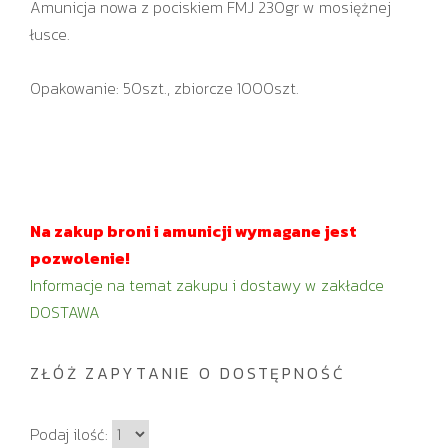
Amunicja nowa z pociskiem FMJ 230gr w mosiężnej
łusce.
Opakowanie: 50szt., zbiorcze 1000szt.
Na zakup broni i amunicji wymagane jest
pozwolenie!
Informacje na temat zakupu i dostawy w zakładce
DOSTAWA
ZŁÓŻ ZAPYTANIE O DOSTĘPNOŚĆ
I
Podaj ilość: