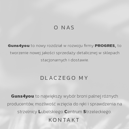
O NAS
Guns4you
to nowy rozdział w rozwoju firmy
PROGRES,
to
tworzenie nowej jakości sprzedaży detalicznej w sklepach
stacjonarnych i dostawie.
DLACZEGO MY
Guns4you
to największy wybór broni palnej różnych
producentów, możliwość wzięcia do ręki i sprawdzenia na
strzelnicy
L
ubelskiego
C
entrum
S
trzeleckiego.
KONTAKT