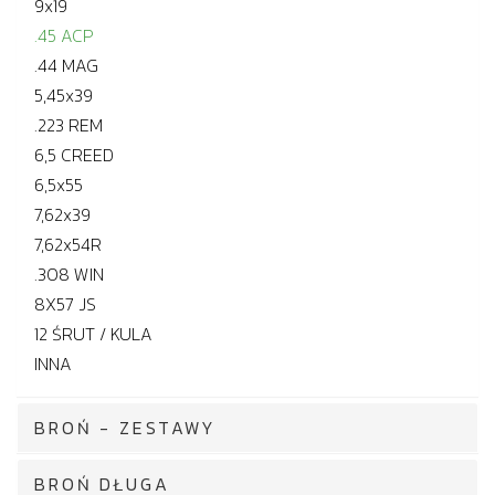
9x19
.45 ACP
.44 MAG
5,45x39
.223 REM
6,5 CREED
6,5x55
7,62x39
7,62x54R
.308 WIN
8X57 JS
12 ŚRUT / KULA
INNA
BROŃ - ZESTAWY
BROŃ DŁUGA