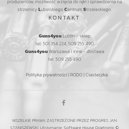
producentów, możliwość wzięcia do ręki i sprawdzenia na
strzelnicy
L
ubelskiego
C
entrum
S
trzeleckiego.
KONTAKT
Guns4you
Lublin - sklep
tel: 501 354 224, 509 255 490
Guns4you
Warszawa i inne - dostawa
tel: 509 255 490
Polityka prywatności
|
RODO
|
Ciasteczka
WSZELKIE PRAWA ZASTRZEŻONE PRZEZ PROGRES JAN
STANISZEWSKI. Utrzymanie:
Software House Dogtronic
©