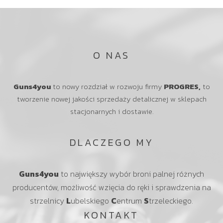
O NAS
Guns4you
to nowy rozdział w rozwoju firmy
PROGRES,
to
tworzenie nowej jakości sprzedaży detalicznej w sklepach
stacjonarnych i dostawie.
DLACZEGO MY
Guns4you
to największy wybór broni palnej różnych
producentów, możliwość wzięcia do ręki i sprawdzenia na
strzelnicy
L
ubelskiego
C
entrum
S
trzeleckiego.
KONTAKT