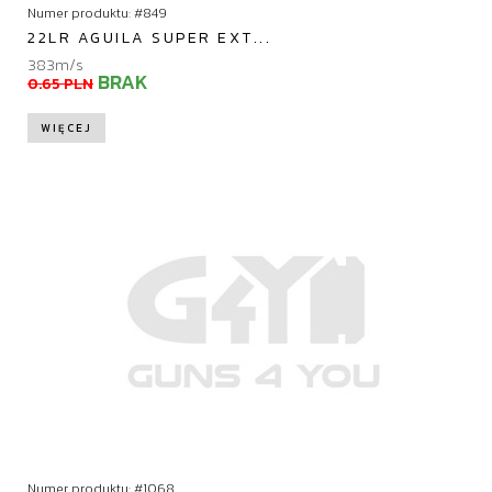
Numer produktu: #849
22LR AGUILA SUPER EXT...
383m/s
BRAK
0.65 PLN
WIĘCEJ
Numer produktu: #1068