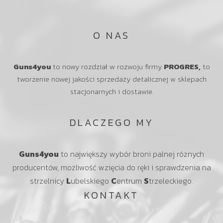
O NAS
Guns4you
to nowy rozdział w rozwoju firmy
PROGRES,
to
tworzenie nowej jakości sprzedaży detalicznej w sklepach
stacjonarnych i dostawie.
DLACZEGO MY
Guns4you
to największy wybór broni palnej różnych
producentów, możliwość wzięcia do ręki i sprawdzenia na
strzelnicy
L
ubelskiego
C
entrum
S
trzeleckiego.
KONTAKT