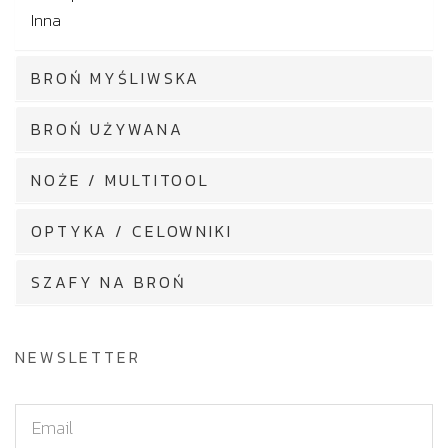
Inna
BROŃ MYŚLIWSKA
BROŃ UŻYWANA
NOŻE / MULTITOOL
OPTYKA / CELOWNIKI
SZAFY NA BROŃ
NEWSLETTER
E
m