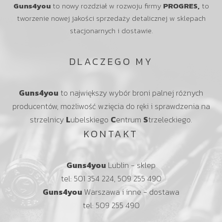
Guns4you
to nowy rozdział w rozwoju firmy
PROGRES,
to
tworzenie nowej jakości sprzedaży detalicznej w sklepach
stacjonarnych i dostawie.
DLACZEGO MY
Guns4you
to największy wybór broni palnej różnych
producentów, możliwość wzięcia do ręki i sprawdzenia na
strzelnicy
L
ubelskiego
C
entrum
S
trzeleckiego.
KONTAKT
Guns4you
Lublin - sklep
tel: 501 354 224, 509 255 490
Guns4you
Warszawa i inne - dostawa
tel: 509 255 490