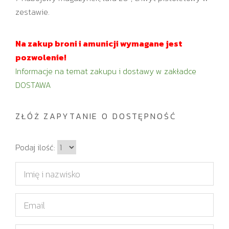
zestawie.
Na zakup broni i amunicji wymagane jest
pozwolenie!
Informacje na temat zakupu i dostawy w zakładce
DOSTAWA
ZŁÓŻ ZAPYTANIE O DOSTĘPNOŚĆ
I
Podaj ilość:
l
I
o
m
ś
i
E
ć
ę
m
i
a