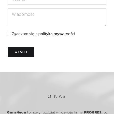
i
e
a
l
l
W
z
e
i
w
f
a
i
o
d
s
Zgadzam się z
polityką prywatności
n
o
k
m
o
o
WYŚLIJ
ś
ć
O NAS
Guns4you
to nowy rozdział w rozwoju firmy
PROGRES,
to