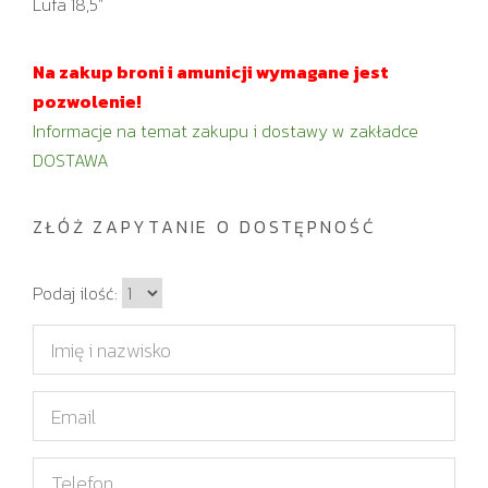
Lufa 18,5"
Na zakup broni i amunicji wymagane jest
pozwolenie!
Informacje na temat zakupu i dostawy w zakładce
DOSTAWA
ZŁÓŻ ZAPYTANIE O DOSTĘPNOŚĆ
I
Podaj ilość:
l
I
o
m
ś
i
E
ć
ę
m
i
a
T
n