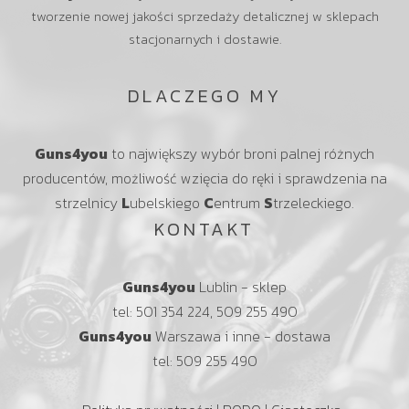
tworzenie nowej jakości sprzedaży detalicznej w sklepach
stacjonarnych i dostawie.
DLACZEGO MY
Guns4you
to największy wybór broni palnej różnych
producentów, możliwość wzięcia do ręki i sprawdzenia na
strzelnicy
L
ubelskiego
C
entrum
S
trzeleckiego.
KONTAKT
Guns4you
Lublin - sklep
tel: 501 354 224, 509 255 490
Guns4you
Warszawa i inne - dostawa
tel: 509 255 490