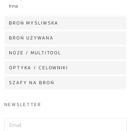
Inna
BROŃ MYŚLIWSKA
BROŃ UŻYWANA
NOŻE / MULTITOOL
OPTYKA / CELOWNIKI
SZAFY NA BROŃ
NEWSLETTER
E
m