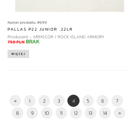
Numer produktu: #699
PALLAS P22 JUNIOR .22LR
Producent - ARMSCOR / ROCK ISLAND ARMORY
BRAK
750 PLN
WIĘCEJ
(
«
1
2
3
4
5
6
7
c
8
9
10
11
12
13
14
»
u
r
r
e