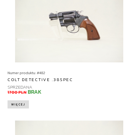
t
u
j
Numer produktu: #482
COLT DETECTIVE .38SPEC
SPRZEDANA
BRAK
1700 PLN
WIĘCEJ