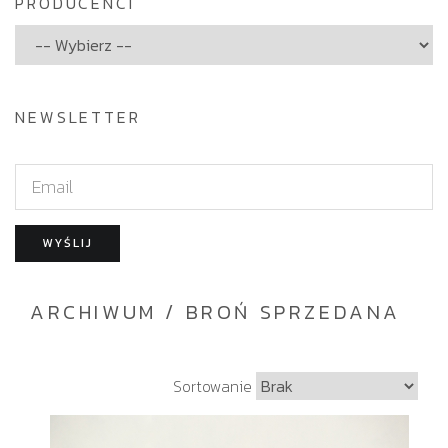
PRODUCENCI
NEWSLETTER
E
m
a
WYŚLIJ
i
l
ARCHIWUM / BROŃ SPRZEDANA
S
Sortowanie
o
r