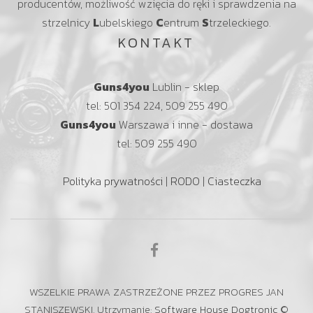
producentów, możliwość wzięcia do ręki i sprawdzenia na
strzelnicy
L
ubelskiego
C
entrum
S
trzeleckiego.
KONTAKT
Guns4you
Lublin - sklep
tel: 501 354 224, 509 255 490
Guns4you
Warszawa i inne - dostawa
tel: 509 255 490
Polityka prywatności
|
RODO
|
Ciasteczka
WSZELKIE PRAWA ZASTRZEŻONE PRZEZ PROGRES JAN
STANISZEWSKI. Utrzymanie:
Software House Dogtronic
©