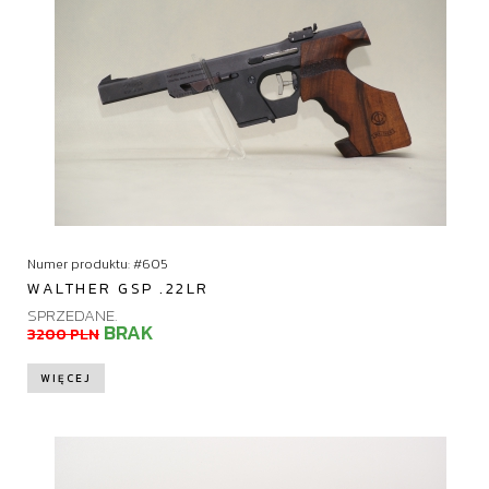
t
u
j
Numer produktu: #605
WALTHER GSP .22LR
SPRZEDANE.
BRAK
3200 PLN
WIĘCEJ