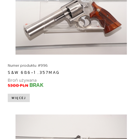
Numer produktu: #996
S&W 686-1 .357MAG
Broń używana
BRAK
5300 PLN
WIĘCEJ