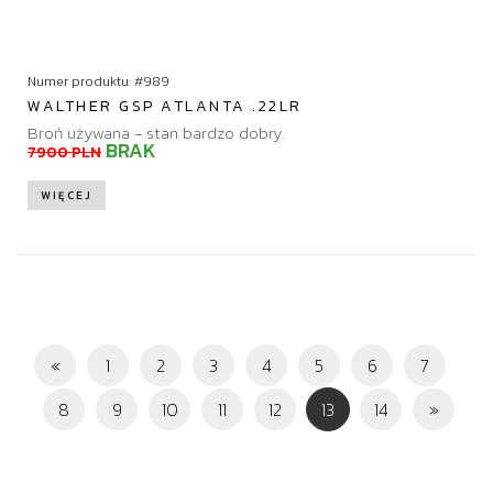
Numer produktu: #989
WALTHER GSP ATLANTA .22LR
Broń używana - stan bardzo dobry.
BRAK
7900 PLN
WIĘCEJ
«
1
2
3
4
5
6
7
(
8
9
10
11
12
13
14
»
c
u
r