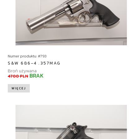
Numer produktu: #793
S&W 686-4 .357MAG
Broń używana
BRAK
4700 PLN
WIĘCEJ