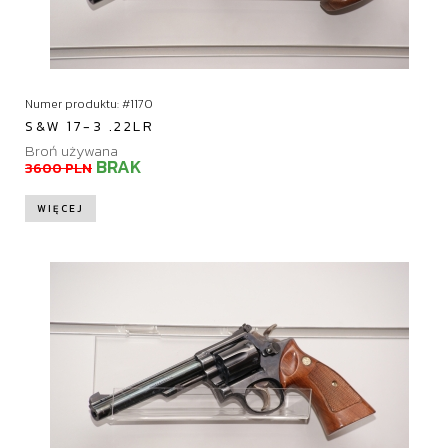
Numer produktu: #1170
S&W 17-3 .22LR
Broń używana
BRAK
3600 PLN
WIĘCEJ