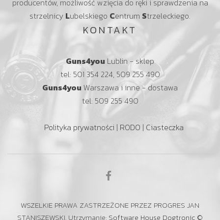
producentów, możliwość wzięcia do ręki i sprawdzenia na
strzelnicy
L
ubelskiego
C
entrum
S
trzeleckiego.
KONTAKT
Guns4you
Lublin - sklep
tel: 501 354 224, 509 255 490
Guns4you
Warszawa i inne - dostawa
tel: 509 255 490
Polityka prywatności
|
RODO
|
Ciasteczka
WSZELKIE PRAWA ZASTRZEŻONE PRZEZ PROGRES JAN
STANISZEWSKI. Utrzymanie:
Software House Dogtronic
©