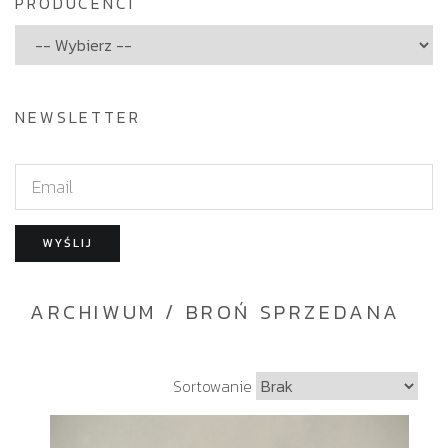
PRODUCENCI
NEWSLETTER
E
m
a
WYŚLIJ
i
l
ARCHIWUM / BROŃ SPRZEDANA
S
Sortowanie
o
r