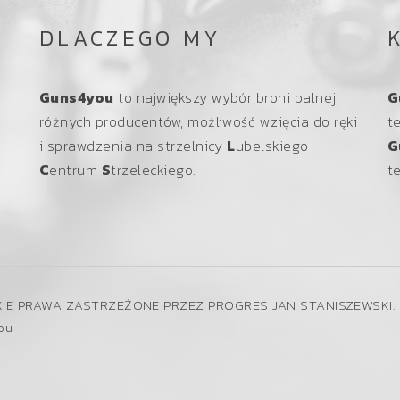
DLACZEGO MY
Guns4you
to największy wybór broni palnej
G
y
różnych producentów, możliwość wzięcia do ręki
t
i sprawdzenia na strzelnicy
L
ubelskiego
G
C
entrum
S
trzeleckiego.
t
IE PRAWA ZASTRZEŻONE PRZEZ PROGRES JAN STANISZEWSKI. 
ou