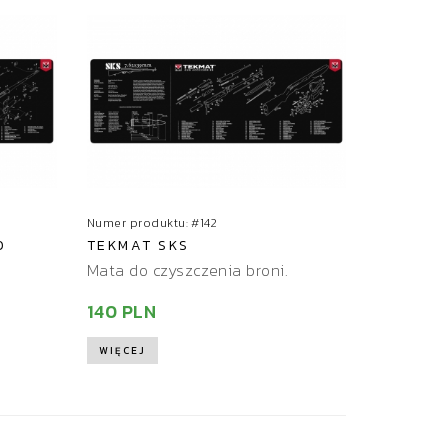
r
t
u
j
Numer produktu: #142
0
TEKMAT SKS
Mata do czyszczenia broni.
140 PLN
WIĘCEJ