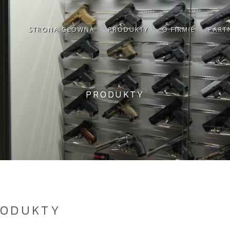
STRONA GŁÓWNA
PRODUKTY
O FIRMIE
PART
PRODUKTY
RODUKTY