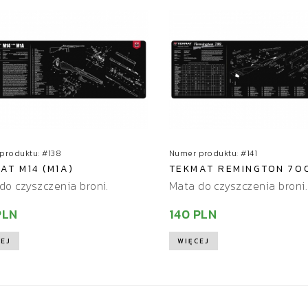
produktu: #138
Numer produktu: #141
AT M14 (M1A)
TEKMAT REMINGTON 70
do czyszczenia broni.
Mata do czyszczenia broni.
PLN
140 PLN
EJ
WIĘCEJ