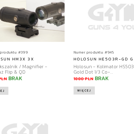
Numer produktu: #945
produktu: #399
HOLOSUN HE503R-GD GO
SUN HM3X 3X
Holosun - Kolimator HS50
kszalnik / Magnifier -
Gold Dot 1/3 Co-...
ż Flip & QD
BRAK
BRAK
1880 PLN
PLN
WIĘCEJ
EJ