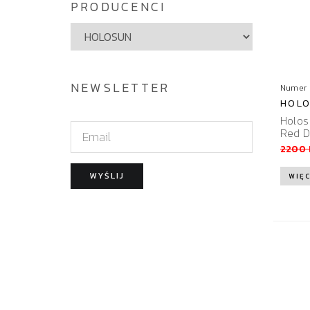
PRODUCENCI
NEWSLETTER
Numer 
HOLO
Holos
E
Red D
m
2200
a
WYŚLIJ
WIĘC
i
l