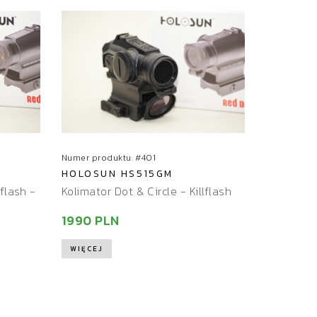
r
t
u
j
Numer produktu: #401
HOLOSUN HS515GM
lflash -
Kolimator Dot & Circle - Killflash
1990 PLN
WIĘCEJ