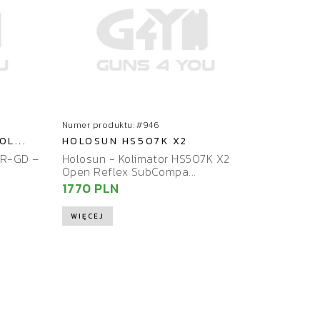
Numer produktu: #946
L...
HOLOSUN HS507K X2
3R-GD –
Holosun - Kolimator HS507K X2
Open Reflex SubCompa...
1770 PLN
WIĘCEJ