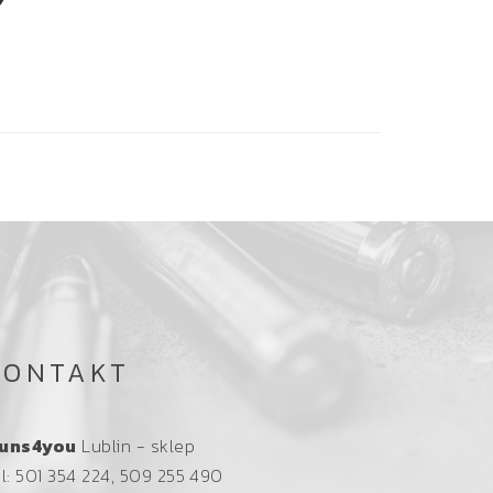
KONTAKT
uns4you
Lublin - sklep
el: 501 354 224, 509 255 490