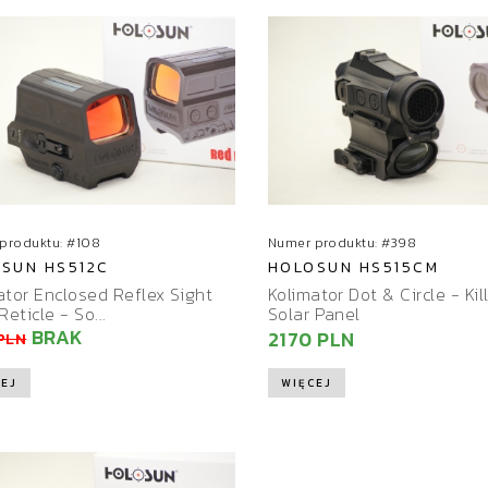
produktu: #108
Numer produktu: #398
SUN HS512C
HOLOSUN HS515CM
ator Enclosed Reflex Sight
Kolimator Dot & Circle - Kil
Reticle - So...
Solar Panel
BRAK
2170 PLN
PLN
EJ
WIĘCEJ