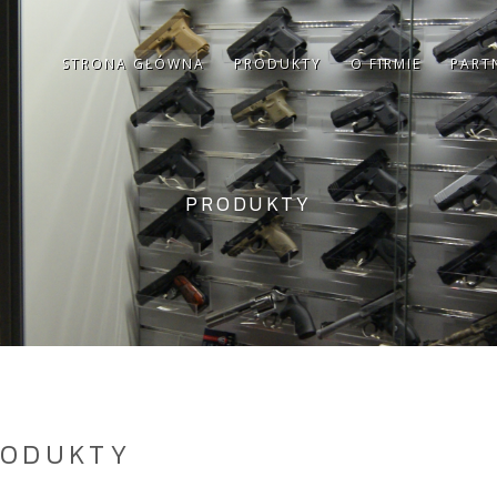
STRONA GŁÓWNA
PRODUKTY
O FIRMIE
PART
PRODUKTY
RODUKTY