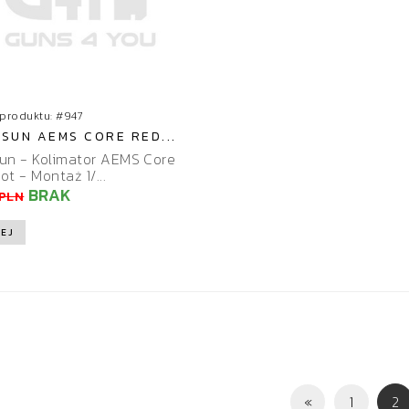
produktu: #947
SUN AEMS CORE RED...
un - Kolimator AEMS Core
ot - Montaż 1/...
BRAK
 PLN
EJ
(
«
1
2