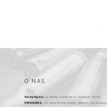
O NAS
Guns4you
to nowy rozdział w rozwoju firmy
PROGRES,
to tworzenie nowej jakości sprzedaż