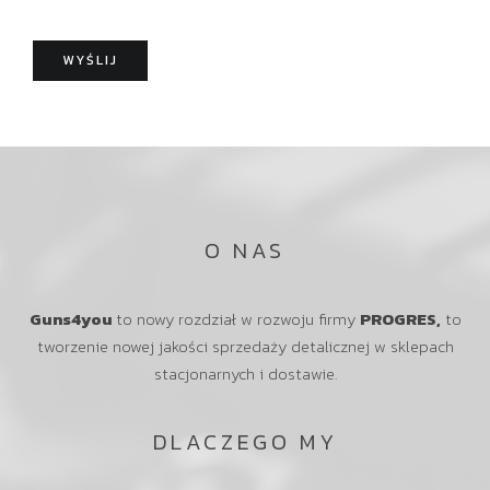
o
k
m
o
o
WYŚLIJ
ś
ć
O NAS
Guns4you
to nowy rozdział w rozwoju firmy
PROGRES,
to
tworzenie nowej jakości sprzedaży detalicznej w sklepach
stacjonarnych i dostawie.
DLACZEGO MY