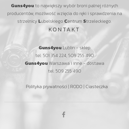
Guns4you
to największy wybór broni palnej różnych
producentów, możliwość wzięcia do ręki i sprawdzenia na
strzelnicy
L
ubelskiego
C
entrum
S
trzeleckiego.
KONTAKT
Guns4you
Lublin - sklep
tel: 501 354 224, 509 255 490
Guns4you
Warszawa i inne - dostawa
tel: 509 255 490
Polityka prywatności
|
RODO
|
Ciasteczka