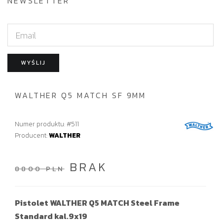
NEWSLETTER
E
m
a
WYŚLIJ
i
l
WALTHER Q5 MATCH SF 9MM
Numer produktu: #511
Producent:
WALTHER
BRAK
8800 PLN
Pistolet WALTHER Q5 MATCH Steel Frame
Standard kal.9x19