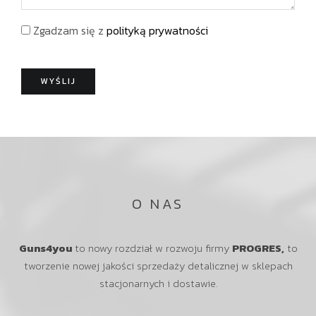
f
a
i
o
d
s
Zgadzam się z
polityką prywatności
n
o
k
m
o
o
WYŚLIJ
ś
ć
O NAS
Guns4you
to nowy rozdział w rozwoju firmy
PROGRES,
to
tworzenie nowej jakości sprzedaży detalicznej w sklepach
stacjonarnych i dostawie.