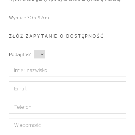
Wymiar: 30 x 92cm.
ZŁÓŻ ZAPYTANIE O DOSTĘPNOŚĆ
I
Podaj ilość:
l
I
o
m
ś
i
E
ć
ę
m
i
a
T
n
i
e
a
l
l
W
z
e
i
w