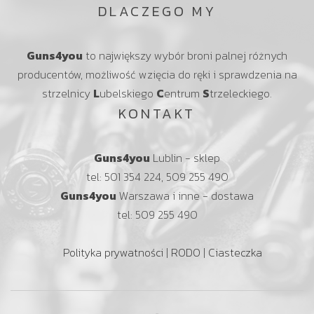
DLACZEGO MY
Guns4you
to największy wybór broni palnej różnych
producentów, możliwość wzięcia do ręki i sprawdzenia na
strzelnicy
L
ubelskiego
C
entrum
S
trzeleckiego.
KONTAKT
Guns4you
Lublin - sklep
tel: 501 354 224, 509 255 490
Guns4you
Warszawa i inne - dostawa
tel: 509 255 490
Polityka prywatności
|
RODO
|
Ciasteczka