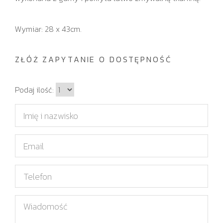
Wymiar: 28 x 43cm.
ZŁÓŻ ZAPYTANIE O DOSTĘPNOŚĆ
I
Podaj ilość:
l
I
o
m
ś
i
E
ć
ę
m
i
a
T
n
i
e
a
l
l
W
z
e
i
w