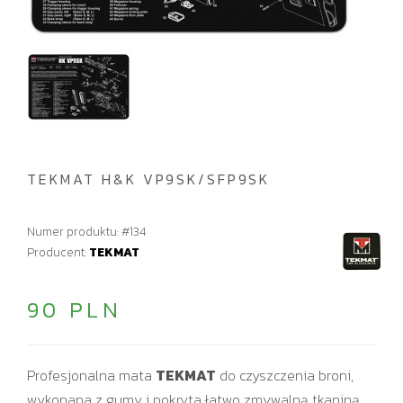
TEKMAT H&K VP9SK/SFP9SK
Numer produktu: #134
Producent:
TEKMAT
90 PLN
Profesjonalna mata
TEKMAT
do czyszczenia broni,
wykonana z gumy i pokryta łatwo zmywalną tkaniną.