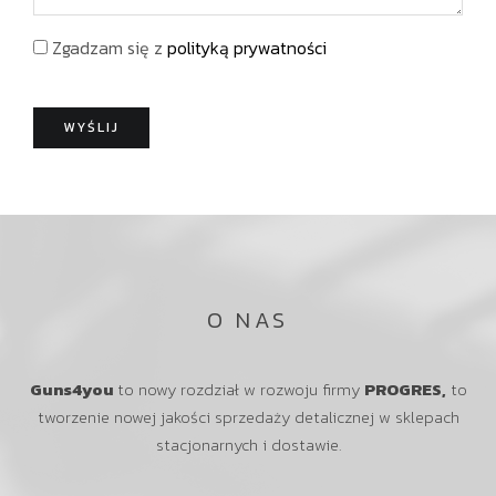
f
a
i
o
d
s
Zgadzam się z
polityką prywatności
n
o
k
m
o
o
WYŚLIJ
ś
ć
O NAS
Guns4you
to nowy rozdział w rozwoju firmy
PROGRES,
to
tworzenie nowej jakości sprzedaży detalicznej w sklepach
stacjonarnych i dostawie.