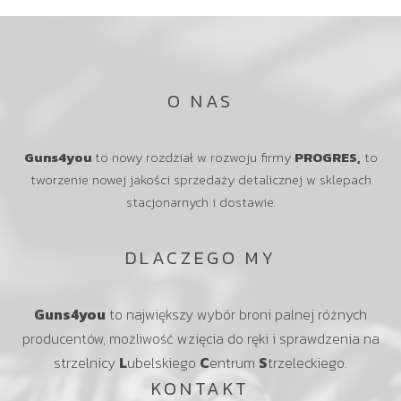
O NAS
Guns4you
to nowy rozdział w rozwoju firmy
PROGRES,
to
tworzenie nowej jakości sprzedaży detalicznej w sklepach
stacjonarnych i dostawie.
DLACZEGO MY
Guns4you
to największy wybór broni palnej różnych
producentów, możliwość wzięcia do ręki i sprawdzenia na
strzelnicy
L
ubelskiego
C
entrum
S
trzeleckiego.
KONTAKT