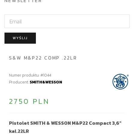
NEWSLETTER
E
m
a
WYŚLIJ
i
l
S&W M&P22 COMP .22LR
Numer produktu: #1044
Producent:
SMITH&WESSON
2750 PLN
Pistolet SMITH & WESSON M&P22 Compact 3,6"
kal.22LR