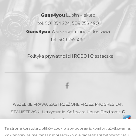
Guns4you
Lublin - sklep
tel: 501 354 224, 509 255 490
Guns4you
Warszawa i inne - dostawa
tel: 509 255 490
Polityka prywatności
|
RODO
|
Ciasteczka
WSZELKIE PRAWA ZASTRZEŻONE PRZEZ PROGRES JAN
STANISZEWSKI. Utrzymanie:
Software House Dogtronic
©
Guns4you
Ta strona korzysta z plików cookie, aby poprawić komfort użytkowania.
Zakładamy, że nie masz nic przeciwko, ale możesz zrezygnować, jeśli