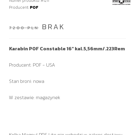
Numer produktu: #1211
Producent:
POF
BRAK
7200 PLN
Karabin POF Constable 16" kal.5,56mm/.223Rem
Producent: POF - USA
Stan broni: nowa
W zestawie: magazynek
Kolba Magpul PRS Lite nie wchodzi w zakres dostawy.