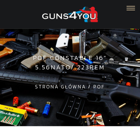
T
o
g
g
l
e
POF CONSTABLE 16"
n
5.56NATO/.223REM
a
v
i
STRONA GŁÓWNA
/
POF
g
a
t
i
o
n