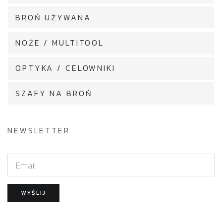
BROŃ UŻYWANA
NOŻE / MULTITOOL
OPTYKA / CELOWNIKI
SZAFY NA BROŃ
NEWSLETTER
E
m
a
WYŚLIJ
i
l