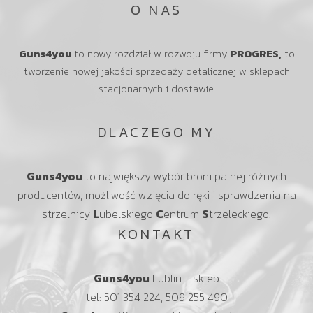
O NAS
Guns4you
to nowy rozdział w rozwoju firmy
PROGRES,
to
tworzenie nowej jakości sprzedaży detalicznej w sklepach
stacjonarnych i dostawie.
DLACZEGO MY
Guns4you
to największy wybór broni palnej różnych
producentów, możliwość wzięcia do ręki i sprawdzenia na
strzelnicy
L
ubelskiego
C
entrum
S
trzeleckiego.
KONTAKT
Guns4you
Lublin - sklep
tel: 501 354 224, 509 255 490