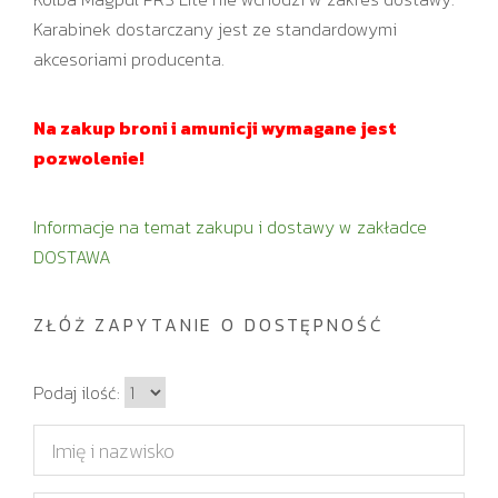
Karabinek dostarczany jest ze standardowymi
akcesoriami producenta.
Na zakup broni i amunicji wymagane jest
pozwolenie!
Informacje na temat zakupu i dostawy w zakładce
DOSTAWA
ZŁÓŻ ZAPYTANIE O DOSTĘPNOŚĆ
I
Podaj ilość:
l
I
o
m
ś