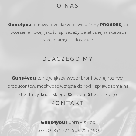
O NAS
Guns4you
to nowy rozdział w rozwoju firmy
PROGRES,
to
tworzenie nowej jakości sprzedaży detalicznej w sklepach
stacjonarnych i dostawie.
DLACZEGO MY
Guns4you
to największy wybór broni palnej różnych
producentów, możliwość wzięcia do ręki i sprawdzenia na
strzelnicy
L
ubelskiego
C
entrum
S
trzeleckiego.
KONTAKT
Guns4you
Lublin - sklep
tel: 501 354 224, 509 255 490