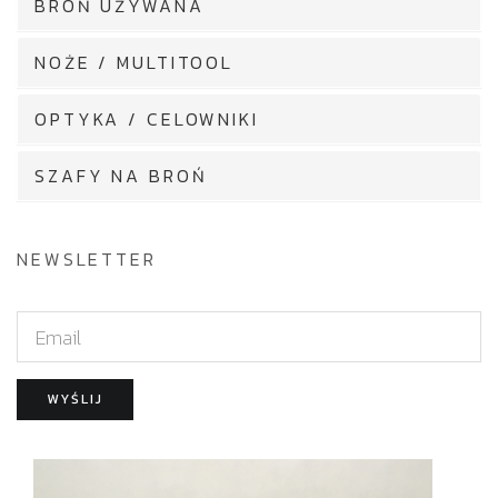
BROŃ UŻYWANA
NOŻE / MULTITOOL
OPTYKA / CELOWNIKI
SZAFY NA BROŃ
NEWSLETTER
E
m
a
WYŚLIJ
i
l