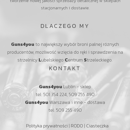
tworzenie nowej jakości sprzedaży detalicznej w sklepach
stacjonarnych i dostawie.
DLACZEGO MY
Guns4you
to największy wybór broni palnej różnych
producentów, możliwość wzięcia do ręki i sprawdzenia na
strzelnicy
L
ubelskiego
C
entrum
S
trzeleckiego.
KONTAKT
Guns4you
Lublin - sklep
tel: 501 354 224, 509 255 490
Guns4you
Warszawa i inne - dostawa
tel: 509 255 490
Polityka prywatności
|
RODO
|
Ciasteczka