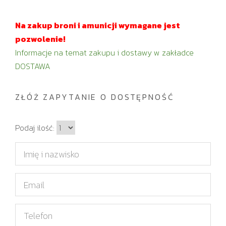
Na zakup broni i amunicji wymagane jest
pozwolenie!
Informacje na temat zakupu i dostawy w zakładce
DOSTAWA
ZŁÓŻ ZAPYTANIE O DOSTĘPNOŚĆ
I
Podaj ilość:
l
I
o
m
ś
i
E
ć
ę
m
i
a
T
n
i
e