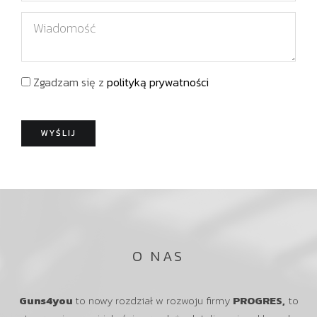
a
l
l
W
z
e
i
w
f
a
i
o
d
s
Zgadzam się z
polityką prywatności
n
o
k
m
o
o
WYŚLIJ
ś
ć
O NAS
Guns4you
to nowy rozdział w rozwoju firmy
PROGRES,
to