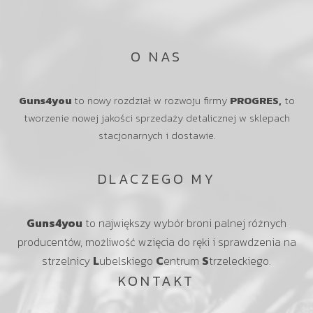
O NAS
Guns4you
to nowy rozdział w rozwoju firmy
PROGRES,
to
tworzenie nowej jakości sprzedaży detalicznej w sklepach
stacjonarnych i dostawie.
DLACZEGO MY
Guns4you
to największy wybór broni palnej różnych
producentów, możliwość wzięcia do ręki i sprawdzenia na
strzelnicy
L
ubelskiego
C
entrum
S
trzeleckiego.
KONTAKT