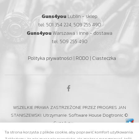
Guns4you
Lublin - sklep
tel: 501 354 224, 509 255 490
Guns4you
Warszawa i inne - dostawa
tel: 509 255 490
Polityka prywatności
|
RODO
|
Ciasteczka
WSZELKIE PRAWA ZASTRZEŻONE PRZEZ PROGRES JAN
STANISZEWSKI. Utrzymanie:
Software House Dogtronic
©
Guns4you
Ta strona korzysta z plików cookie, aby poprawić komfort użytkowania.
Zakładamy, że nie masz nic przeciwko, ale możesz zrezygnować, jeśli