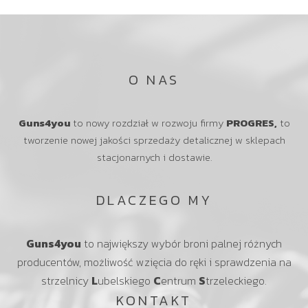
O NAS
Guns4you
to nowy rozdział w rozwoju firmy
PROGRES,
to
tworzenie nowej jakości sprzedaży detalicznej w sklepach
stacjonarnych i dostawie.
DLACZEGO MY
Guns4you
to największy wybór broni palnej różnych
producentów, możliwość wzięcia do ręki i sprawdzenia na
strzelnicy
L
ubelskiego
C
entrum
S
trzeleckiego.
KONTAKT