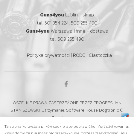
Guns4you
Lublin - sklep
tel: 501 354 224, 509 255 490
Guns4you
Warszawa i inne - dostawa
tel: 509 255 490
Polityka prywatności
|
RODO
|
Ciasteczka
WSZELKIE PRAWA ZASTRZEŻONE PRZEZ PROGRES JAN
STANISZEWSKI. Utrzymanie:
Software House Dogtronic
©
Guns4you
Ta strona korzysta z plików cookie, aby poprawić komfort użytkowania.
Zakładamy, że nie masz nic przeciwko, ale możesz zrezygnować, jeśli