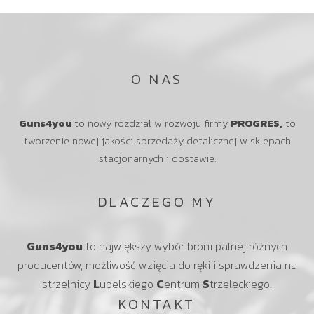
O NAS
Guns4you
to nowy rozdział w rozwoju firmy
PROGRES,
to
tworzenie nowej jakości sprzedaży detalicznej w sklepach
stacjonarnych i dostawie.
DLACZEGO MY
Guns4you
to największy wybór broni palnej różnych
producentów, możliwość wzięcia do ręki i sprawdzenia na
strzelnicy
L
ubelskiego
C
entrum
S
trzeleckiego.
KONTAKT