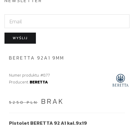
NEWSLETTER
E
m
a
WYŚLIJ
i
l
BERETTA 92A1 9MM
Numer produktu: #877
Producent:
BERETTA
BRAK
5250 PLN
Pistolet BERETTA 92 A1 kal.9x19