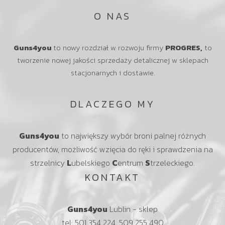
O NAS
Guns4you
to nowy rozdział w rozwoju firmy
PROGRES,
to
tworzenie nowej jakości sprzedaży detalicznej w sklepach
stacjonarnych i dostawie.
DLACZEGO MY
Guns4you
to największy wybór broni palnej różnych
producentów, możliwość wzięcia do ręki i sprawdzenia na
strzelnicy
L
ubelskiego
C
entrum
S
trzeleckiego.
KONTAKT
Guns4you
Lublin - sklep
tel: 501 354 224, 509 255 490