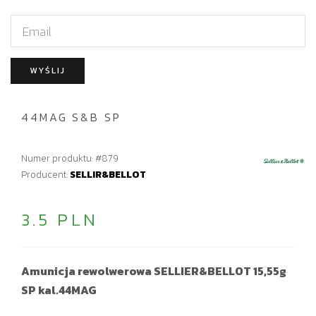
E
m
a
WYŚLIJ
i
l
44MAG S&B SP
Numer produktu: #879
Producent:
SELLIR&BELLOT
3.5 PLN
Amunicja rewolwerowa SELLIER&BELLOT 15,55g
SP kal.44MAG