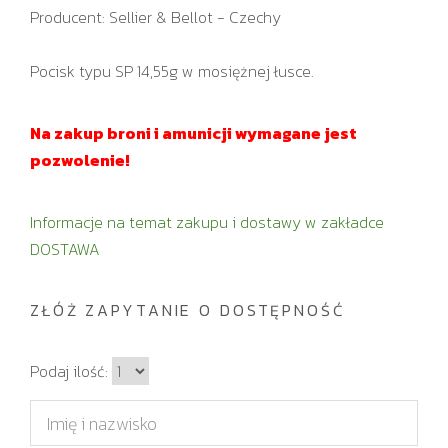
Producent: Sellier & Bellot - Czechy
Pocisk typu SP 14,55g w mosiężnej łusce.
Na zakup broni i amunicji wymagane jest
pozwolenie!
Informacje na temat zakupu i dostawy w zakładce
DOSTAWA
ZŁÓŻ ZAPYTANIE O DOSTĘPNOŚĆ
I
Podaj ilość:
l
I
o
m