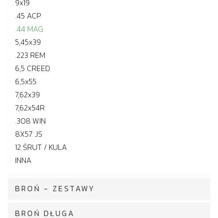
9x19
.45 ACP
.44 MAG
5,45x39
.223 REM
6,5 CREED
6,5x55
7,62x39
7,62x54R
.308 WIN
8X57 JS
12 ŚRUT / KULA
INNA
BROŃ - ZESTAWY
BROŃ DŁUGA